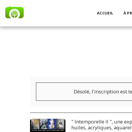
ACCUEIL
À P
Désolé, l'inscription est 
" Intemporelle II ", une ex
huiles, acryliques, aquarell