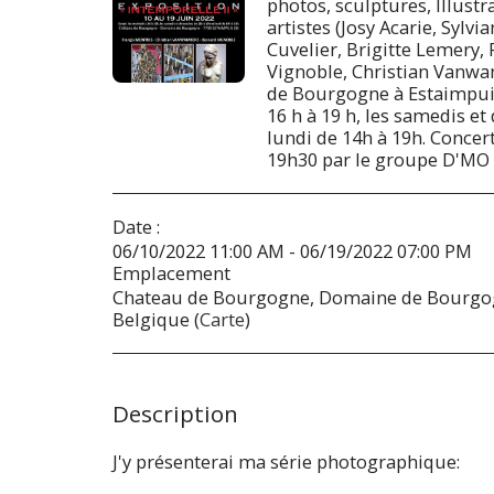
photos, sculptures, Illustra
artistes (Josy Acarie, Sylvi
Cuvelier, Brigitte Lemery,
Vignoble, Christian Vanwa
de Bourgogne à Estaimpuis
16 h à 19 h, les samedis e
lundi de 14h à 19h. Concert
19h30 par le groupe D'MO t
Date :
06/10/2022 11:00 AM - 06/19/2022 07:00 PM
Emplacement
Chateau de Bourgogne, Domaine de Bourgog
Belgique (
Carte
)
Description
J'y présenterai ma série photographique: